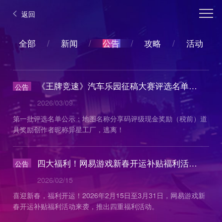
返回
全部
/
新闻
/
公告
公告
/
攻略
/
活动
《王牌竞速》汽车乐园征稿大赛评选名单公示
公告
2026/03/09
第一批评选名单公示：地图名称分享码评级现金奖励（税前）道
具奖励创作者昵称异星工厂，逃离！
四大福利！网易游戏新春开运补贴福利活动上线
公告
2026/02/15
喜迎新春，福利开运！2026年2月15日至3月31日，网易游戏新
春开运补贴福利活动来袭，推出四重福利活动。