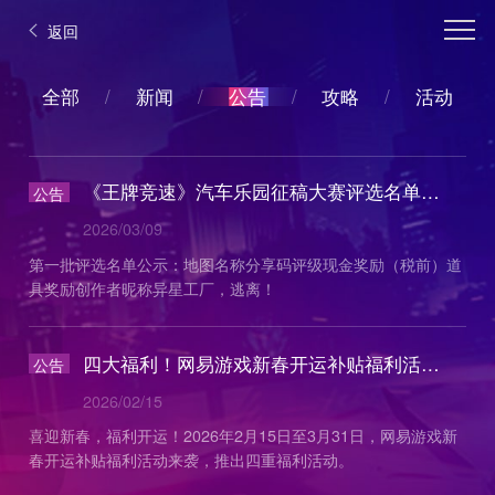
返回
全部
/
新闻
/
公告
公告
/
攻略
/
活动
《王牌竞速》汽车乐园征稿大赛评选名单公示
公告
2026/03/09
第一批评选名单公示：地图名称分享码评级现金奖励（税前）道
具奖励创作者昵称异星工厂，逃离！
四大福利！网易游戏新春开运补贴福利活动上线
公告
2026/02/15
喜迎新春，福利开运！2026年2月15日至3月31日，网易游戏新
春开运补贴福利活动来袭，推出四重福利活动。