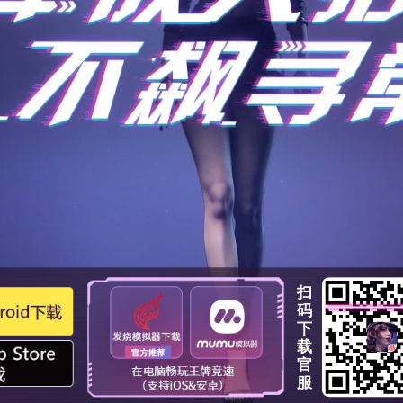
示字样，并收到预约成功的短信）；
扫
码
下
载
官
服