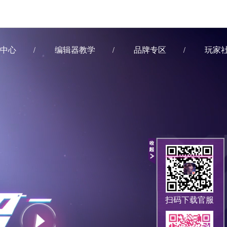
中心
编辑器教学
品牌专区
玩家
/
/
/
扫码下载官服
输入手机号、邮箱等信息后，出现“预