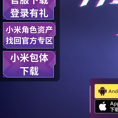
约成功”的提