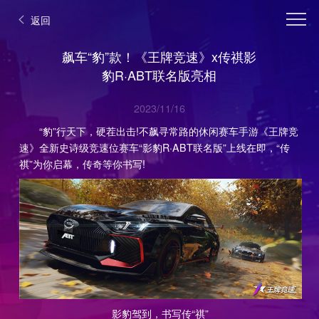
返回
飙车“豹”款！《王牌竞速》x传祺影
豹R·ABT联名版亮相
2023/11/16
“豹”行天下，硬茬出击!不飙寻常路的休闲赛车手游《王牌竞
速》全新史诗级竞速位赛车“影豹R·ABT联名版”上线在即，“传
祺”为你启幕，传奇等你书写!
影豹驾到，书写传“祺”