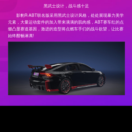
黑武士设计，战斗感十足
影豹R·ABT联名版采用黑武士设计风格，处处展现暴力美学
元素，大量运动套件的加入带来满满的肌肉感，ABT赛车红的点
缀凸显赛道基因，激进的造型将点燃车手们的战斗欲望，让比赛
始终酣畅淋漓!
点燃战斗欲望，掀起竞速狂潮
战机启航，不胜不还