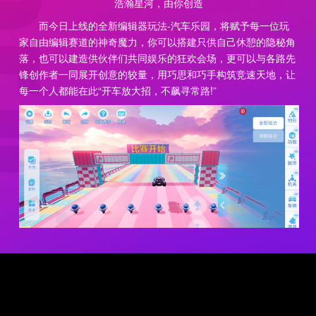
浩瀚星河，由你创造
而今日上线的全新编辑器玩法-汽车乐园，将赋予每一位玩
家自由编辑赛道的神奇魔力，你可以搭建只供自己休憩的隐秘角
落，也可以建造供伙伴们共同娱乐的狂欢会场，更可以与各路先
锋创作者一同展开创意的较量，用巧思和巧手构筑竞速天地，让
每一个人都能在此“开车放大招，不飙寻常路!”
梦幻世界，竞速天地
一砖一瓦，悉心构建