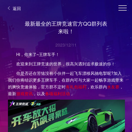
返回
最新最全的王牌竞速官方QQ群列表
来啦！
2023/12/11
Hi，你来了~王牌车手！
欢迎来到王牌竞速的世界，很高兴遇到追求极速的你！
你是否还在苦恼没有小伙伴一起飞车漂移风驰电掣呢?加入
我们你将结识更多王牌车手，在群内可与大家一起畅享游戏带来
的爽快竞速体验，官方群不定时
有礼包福利
，欢乐群内
水友赛
，
最新
游戏资讯
，以及
各项福利活动
。