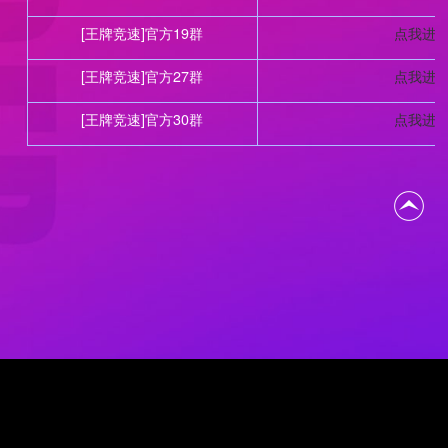
[王牌竞速]官方19群
点我进
[王牌竞速]官方27群
点我进
[王牌竞速]官方30群
点我进